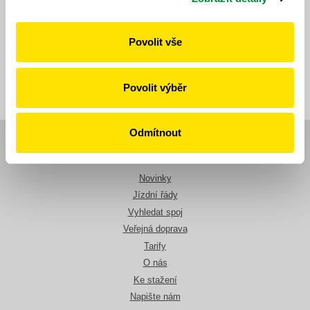
26. 9. 2025
Povolit vše
Všechny novinky
Povolit výběr
Odmítnout
Navigace
Novinky
Jízdní řády
Vyhledat spoj
Veřejná doprava
Tarify
O nás
Ke stažení
Napište nám