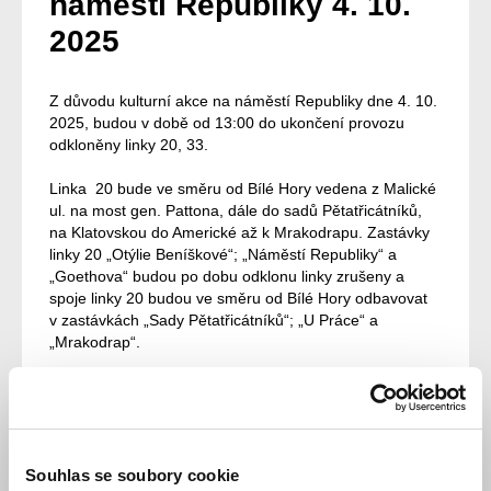
náměstí Republiky 4. 10.
2025
Z důvodu kulturní akce na náměstí Republiky dne 4. 10.
2025, budou v době od 13:00 do ukončení provozu
odkloněny linky 20, 33.
Linka 20 bude ve směru od Bílé Hory vedena z Malické
ul. na most gen. Pattona, dále do sadů Pětatřicátníků,
na Klatovskou do Americké až k Mrakodrapu. Zastávky
linky 20 „Otýlie Beníškové“; „Náměstí Republiky“ a
„Goethova“ budou po dobu odklonu linky zrušeny a
spoje linky 20 budou ve směru od Bílé Hory odbavovat
v zastávkách „Sady Pětatřicátníků“; „U Práce“ a
„Mrakodrap“.
První spoj vedený po objízdné trase bude s odjezdem
z Bílé Hory v 13:10.
Souhlas se soubory cookie