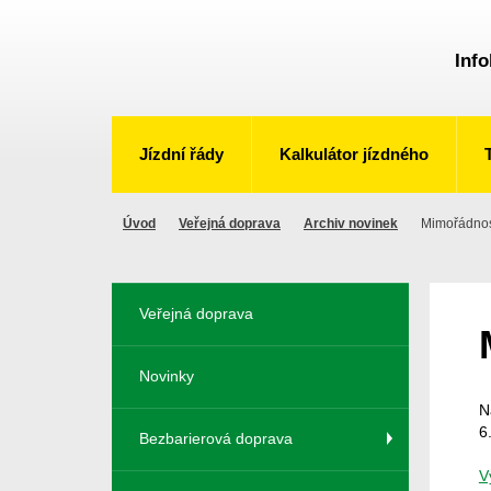
Info
Jízdní řády
Kalkulátor jízdného
Úvod
Veřejná doprava
Archiv novinek
Mimořádnost
Veřejná doprava
Novinky
N
6
Bezbarierová doprava
V