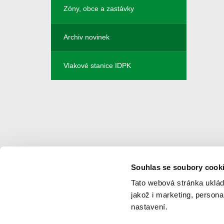
Zóny, obce a zastávky
Archiv novinek
Vlakové stanice IDPK
Souhlas se soubory cook
Navigace
Tato webová stránka uklád
jakož i marketing, person
Novinky
Ke stažení
nastavení.
Jízdní řády
Napište nám
Vyhledat spoj
Reklamace a připomínky