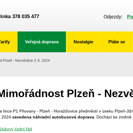
linka 378 035 477
Odjezdy:
Po
Tarify
Veřejná doprava
Nostalgie
Ptáte se
 Plzeň - Nezvěstice 3. 6. 2024
Mimořádnost Plzeň - Nezvěs
a lince P1 Pňovany - Plzeň - Horažďovice předměstí v úseku Plzeň-Jižní
. 2024
zavedena náhradní autobusová doprava
.
Dochází ke změně j
ýlukový jízdní řád