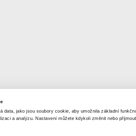
ie
Newsletter
© 2
á data, jako jsou soubory cookie, aby umožnila základní funkčno
Ner
alizaci a analýzu. Nastavení můžete kdykoli změnit nebo přijmou
Aktuální informace na váš e-mail
Orga
dop