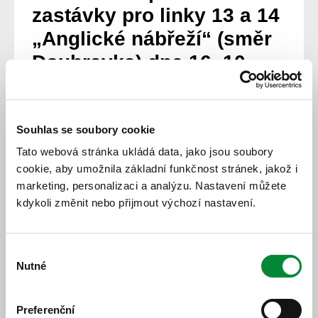
zastávky pro linky 13 a 14
„Anglické nábřeží“ (směr
Doubravka) dne 16. 10.
2025
Z důvodu stavebních prací na Anglickém nábřeží dojde
Souhlas se soubory cookie
dne 16. 10. 2025
k přeložení zastávky
„Anglické
Tato webová stránka ukládá data, jako jsou soubory
nábřeží“
(směr Doubravka). Zastávka
„Anglické
nábřeží“
(směr Doubravka) bude pro
linky 13 a 14
cookie, aby umožnila základní funkčnost stránek, jakož i
přeložena
o cca 80m zpět
.
marketing, personalizaci a analýzu. Nastavení můžete
kdykoli změnit nebo přijmout výchozí nastavení.
www.pmdp.cz
14. 10. 2025
Výběr
Nutné
souhlasu
Všechny novinky
Preferenční