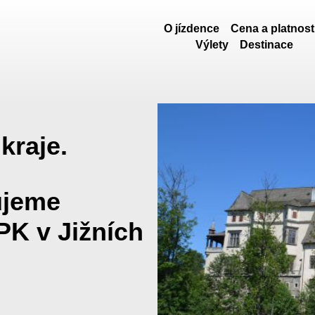
O jízdence
Cena a platnost
Výlety
Destinace
kraje.
ujeme
PK v Jižních