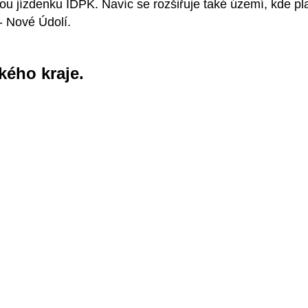
u jízdenku IDPK. Navíc se rozšiřuje také území, kde plat
 - Nové Údolí.
kého kraje.