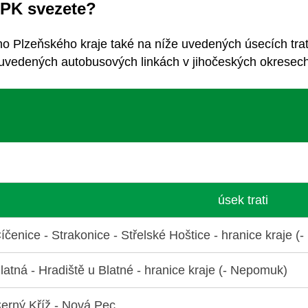
DPK svezete?
ho Plzeňského kraje také
na níže uvedených úsecích tra
uvedených autobusových linkách
v jihočeských okresec
úsek trati
íčenice - Strakonice - Střelské Hoštice - hranice kraje 
latná - Hradiště u Blatné - hranice kraje (- Nepomuk)
erný Kříž - Nová Pec