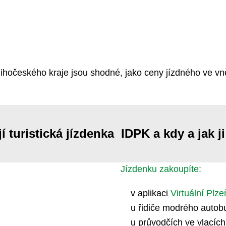
ihočeského kraje jsou shodné, jako ceny jízdného ve v
jí turistická jízdenka IDPK a kdy a jak j
Jízdenku zakoupíte:
v aplikaci
Virtuální Plz
u řidiče modrého autob
u průvodčích ve vlacích