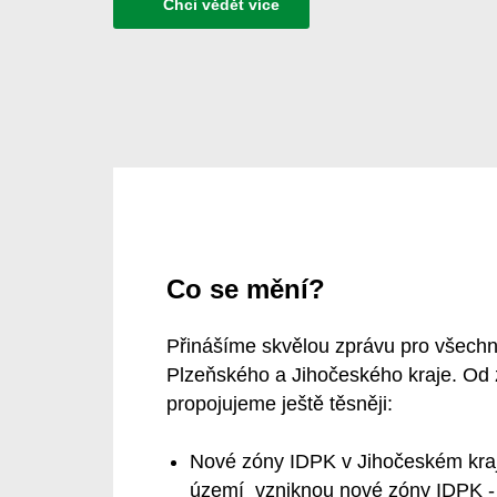
Chci vědět více
Co se mění?
Přinášíme skvělou zprávu pro všechn
Plzeňského a Jihočeského kraje. Od 
propojujeme ještě těsněji:
Nové zóny IDPK v Jihočeském kraj
území vzniknou nové zóny IDPK - 