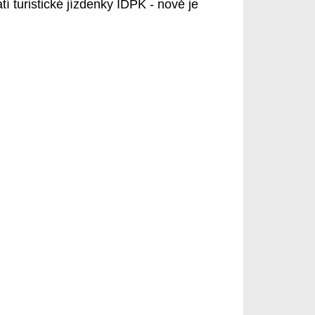
í turistické jízdenky IDPK - nově je