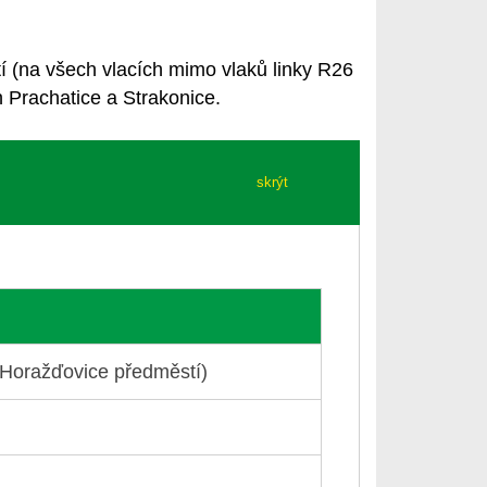
tí
(na všech vlacích mimo vlaků linky R26
h
Prachatice
a
Strakonice
.
skrýt
(- Horažďovice předměstí)