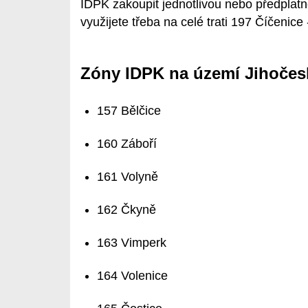
IDPK zakoupit jednotlivou nebo předplatno
využijete třeba na celé trati 197 Číčenice
Zóny IDPK na území Jihočes
157 Bělčice
160 Záboří
161 Volyně
162 Čkyně
163 Vimperk
164 Volenice