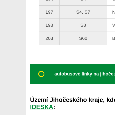
197
S4, S7
N
198
S8
V
203
S60
B
autobusové linky na jihočes
Území Jihočeského kraje, kde
IDESKA
: