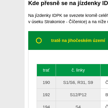
Kde přesně se na jízdenky I
Na jízdenky IDPK se svezete kromě celé
v úseku Strakonice - Číčenice)
a na níže 
tratě na jihočeském území
trať
č. linky
190
S1/S6, R31, S9
Č
192
S12/P12
B
194
S4
Č