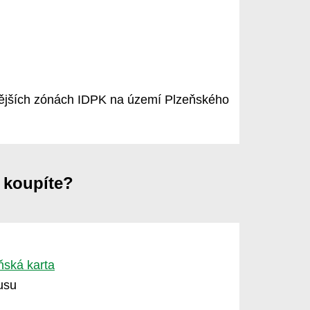
nějších zónách IDPK na území Plzeňského
i koupíte?
eňská karta
usu