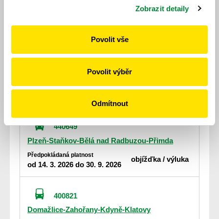
Horšovský Týn-Srby-Hostouň,Babice
Zobrazit detaily
Předpokládaná platnost
objížďka / výluka
od 14. 3. 2026 do 30. 9. 2026
Povolit vše
400643
Horšovský Týn-Meclov-Domažlice
Povolit výběr
Předpokládaná platnost
objížďka / výluka
od 14. 3. 2026 do 30. 9. 2026
Odmítnout
440649
Plzeň-Staňkov-Bělá nad Radbuzou-Přimda
Předpokládaná platnost
objížďka / výluka
od 14. 3. 2026 do 30. 9. 2026
400821
Domažlice-Zahořany-Kdyně-Klatovy