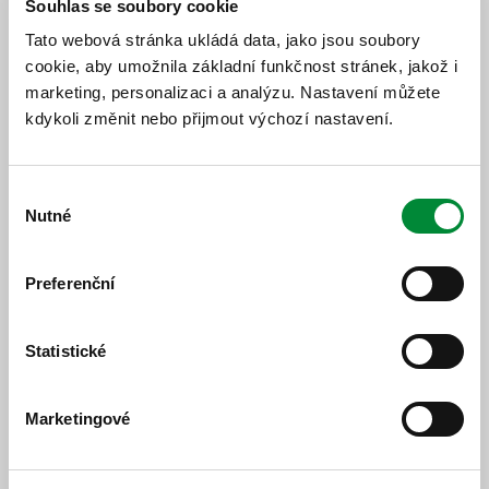
Souhlas se soubory cookie
Nečtiny
Tato webová stránka ukládá data, jako jsou soubory
Předpokládaná platnost
objížďka /
od 14. 12. 2025 do 12. 12.
cookie, aby umožnila základní funkčnost stránek, jakož i
výluka
2026
marketing, personalizaci a analýzu. Nastavení můžete
kdykoli změnit nebo přijmout výchozí nastavení.
400631
Domažlice-Staňkov-Holýšov
Výběr
Nutné
Předpokládaná platnost
souhlasu
objížďka / výluka
od 14. 3. 2026 do 30. 9. 2026
Preferenční
400640
Poběžovice-Horšovský Týn-Staňkov
Statistické
Předpokládaná platnost
objížďka / výluka
od 14. 3. 2026 do 30. 9. 2026
Marketingové
400642