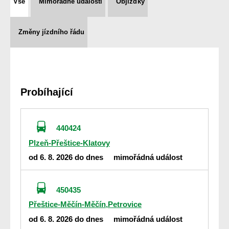
Vše
Mimořádné události
Objížďky
Změny jízdního řádu
Probíhající
440424
Plzeň-Přeštice-Klatovy
od 6. 8. 2026 do dnes
mimořádná událost
450435
Přeštice-Měčín-Měčín,Petrovice
od 6. 8. 2026 do dnes
mimořádná událost