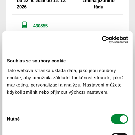
od 22. 8. 2026 do 12. 12.
změna jízdního
2026
řádu
430855
Klatovy-Běhařov-Janovice nad Úhlavou
od 22. 8. 2026 do 12. 12.
změna jízdního
2026
řádu
Souhlas se soubory cookie
430857
Tato webová stránka ukládá data, jako jsou soubory
Klatovy-Otín-Dehtín-Klatovy
cookie, aby umožnila základní funkčnost stránek, jakož i
marketing, personalizaci a analýzu. Nastavení můžete
od 22. 8. 2026 do 12. 12.
změna jízdního
kdykoli změnit nebo přijmout výchozí nastavení.
2026
řádu
430921
Výběr
Nutné
Horažďovice-Plánice-Klatovy
souhlasu
od 22. 8. 2026 do 12. 12.
změna jízdního
2026
řádu