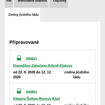
Vše
Mimořádné události
Objížďky
Změny jízdního řádu
Připravované
400821
Domažlice-Zahořany-Kdyně-Klatovy
od 22. 8. 2026 do 12. 12.
změna jízdního
2026
řádu
430851
Klatovy-Švihov-Borovy-Kbel