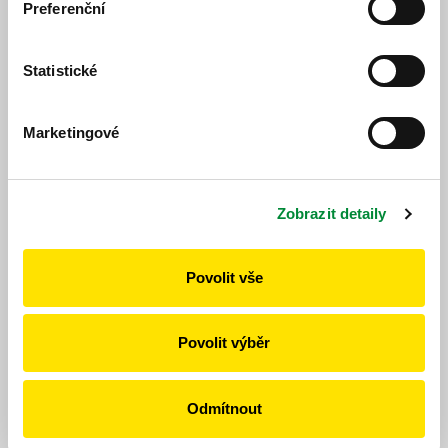
Preferenční
430922
Statistické
Sušice-Kolinec-Klatovy
od 22. 8. 2026 do 12. 12.
změna jízdního
Marketingové
2026
řádu
430940
Zobrazit detaily
Klatovy-Ostřetice-Kbel
od 22. 8. 2026 do 12. 12.
změna jízdního
Povolit vše
2026
řádu
Povolit výběr
430941
Klatovy-Měčín-Žinkovy
od 22. 8. 2026 do 12. 12.
změna jízdního
Odmítnout
2026
řádu