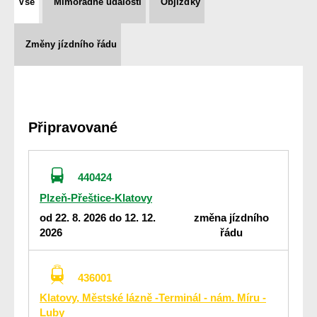
Vše
Mimořádné události
Objížďky
Změny jízdního řádu
Připravované
440424
Plzeň-Přeštice-Klatovy
od 22. 8. 2026 do 12. 12.
změna jízdního
2026
řádu
436001
Klatovy, Městské lázně -Terminál - nám. Míru -
Luby