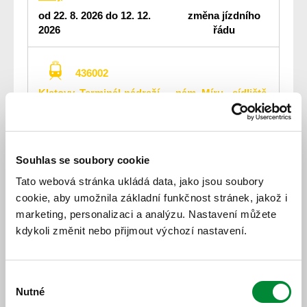
od 22. 8. 2026 do 12. 12.
změna jízdního
2026
řádu
436002
Klatovy, Terminál-nádraží — nám. Míru - sídliště
na Plánické ul.
Předpokládaná platnost
od 22. 8. 2026 do 12. 12.
objížďka / výluka
2026
Souhlas se soubory cookie
Tato webová stránka ukládá data, jako jsou soubory
cookie, aby umožnila základní funkčnost stránek, jakož i
490743
marketing, personalizaci a analýzu. Nastavení můžete
Bor,Lužná-Bor-Stráž-Staré Sedlo,Darmyšl
kdykoli změnit nebo přijmout výchozí nastavení.
od 22. 8. 2026 do 12. 12.
změna jízdního
2026
řádu
Výběr
Nutné
souhlasu
440253