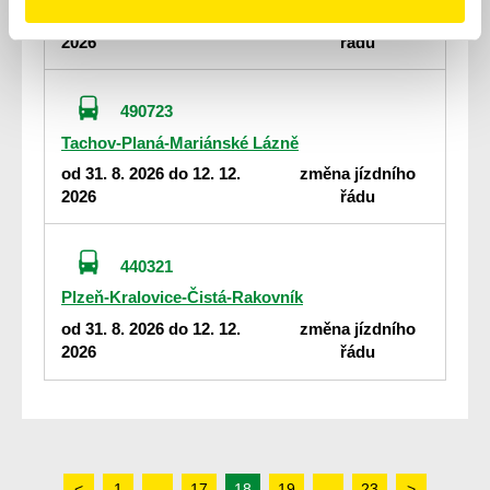
od 31. 8. 2026 do 12. 12.
změna jízdního
2026
řádu
490723
Tachov-Planá-Mariánské Lázně
od 31. 8. 2026 do 12. 12.
změna jízdního
2026
řádu
440321
Plzeň-Kralovice-Čistá-Rakovník
od 31. 8. 2026 do 12. 12.
změna jízdního
2026
řádu
<
1
...
17
18
19
...
23
>