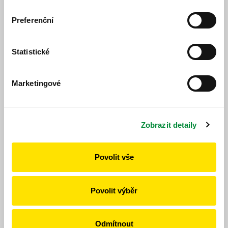
Plzeň-Kyšice-Chrást
Preferenční
od 25. 8. 2026 do 12. 12.
změna jízdního
2026
řádu
Statistické
470221
Radnice-Chrást-Plzeň
Marketingové
od 25. 8. 2026 do 12. 12.
změna jízdního
2026
řádu
Zobrazit detaily
470231
Volduchy-Bušovice-Chrást-Plzeň
Povolit vše
od 25. 8. 2026 do 12. 12.
změna jízdního
2026
řádu
Povolit výběr
440334
Plzeň-Třemošná-Horní Bříza-Dobříč
Odmítnout