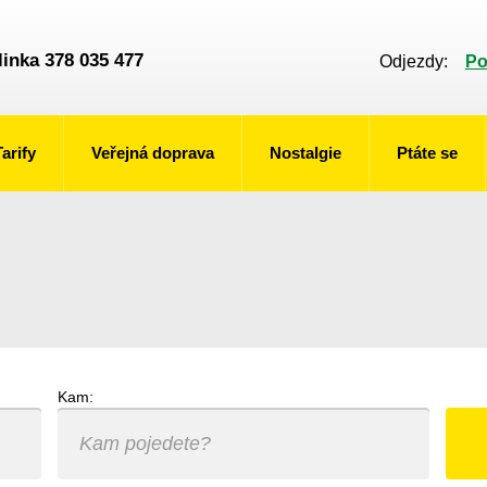
linka 378 035 477
Odjezdy:
Po
Tarify
Veřejná doprava
Nostalgie
Ptáte se
Kam: