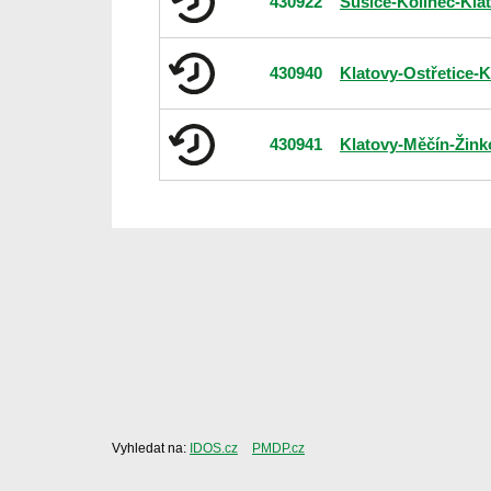
430922
Sušice-Kolinec-Kla
430940
Klatovy-Ostřetice-K
430941
Klatovy-Měčín-Žink
Vyhledat na:
IDOS.cz
PMDP.cz