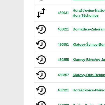
Horažďovice-Nalžo
430931
Hory,Těchonice
400821
Domažlice-Zahořan
430851
Klatovy-Švihov-Bor
430855
Klatovy-Běhařov-Ja
430857
Klatovy-Otín-Dehtí
430921
Horažďovice-Plánic