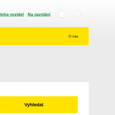
loha vozidel
Na zavolání
O nás