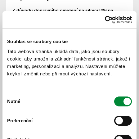
Z důvodu dopravního omezení na silnici I/26 na
průtahu obce Stod a v úseku mezi Líněmi a Zbůchem
může na linkách
521
,
550
,
554
,
564
a
621
docházet ke
zpožďování spojů.
Vzhledem k možnému přenosu zpoždění mezi spoji
Souhlas se soubory cookie
může ke zpoždění docházet i na linkách
551
,
552
,
553
Tato webová stránka ukládá data, jako jsou soubory
a
555
. V Holýšově poté i na linkách
841
a
843
.
cookie, aby umožnila základní funkčnost stránek, jakož i
Polohu vozidel můžete sledovat
v tomto odkaze
.
marketing, personalizaci a analýzu. Nastavení můžete
kdykoli změnit nebo přijmout výchozí nastavení.
Bližší informace může poskytnout informační linka IDPK
na tel. 378 035 477, která je v provozu v pracovní dny od
6 do 18 hodin či informační linka dopravce Arriva Střední
Výběr
Čechy na tel. 725 100 725, která je v provozu pondělí -
Nutné
souhlasu
sobota od 3:40 do 24:00 a v neděli 4:00 - 24:00.
VYŠŠÍ ZPOŽDĚNÍ JSOU UVÁDĚNA NÍŽE:
Preferenční