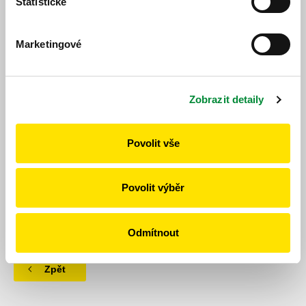
Statistické
Marketingové
Jízdní řád
Jízdní řád
Zobrazit detaily
Povolit vše
Povolit výběr
https://www.idpk.cz/jizdni-rady-a-spoje/zmeny-provozu/?
change=9121&line=656
Publikováno dne: 13. 10. 2025
Odmítnout
Zpět