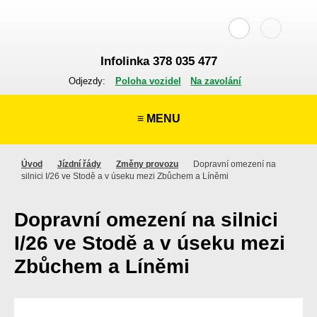
Infolinka 378 035 477
Odjezdy:
Poloha vozidel
Na zavolání
≡ MENU
Úvod
Jízdní řády
Změny provozu
Dopravní omezení na
silnici I/26 ve Stodě a v úseku mezi Zbůchem a Líněmi
Dopravní omezení na silnici
I/26 ve Stodě a v úseku mezi
Zbůchem a Líněmi