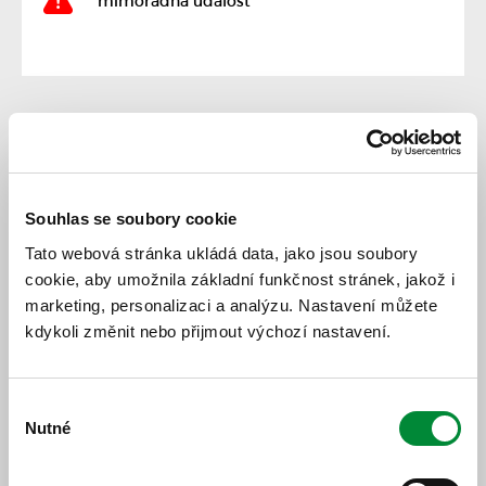
mimořádná událost
Popis změny
Souhlas se soubory cookie
Dne 9. 7. 2026 od 12 do 18 hodin může z
technických důvodů docházet k výpadkům na
Tato webová stránka ukládá data, jako jsou soubory
infolince IDPK. Za případné komplikace se
cookie, aby umožnila základní funkčnost stránek, jakož i
omlouváme.
marketing, personalizaci a analýzu. Nastavení můžete
kdykoli změnit nebo přijmout výchozí nastavení.
Výběr
Nutné
souhlasu
https://www.idpk.cz/jizdni-rady-a-spoje/zmeny-provozu/?
change=11434