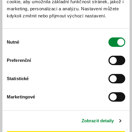
cookie, aby umožnila základní funkčnost stránek, jakož i
Jízdní řád
Změnový jízdní řád
marketing, personalizaci a analýzu. Nastavení můžete
kdykoli změnit nebo přijmout výchozí nastavení.
Výběr
Nutné
souhlasu
Popis změny
Preferenční
Od 01. 11. 2026 bude platit nový jízdní řád.
Statistické
Marketingové
https://www.idpk.cz/jizdni-rady-a-spoje/zmeny-provozu/?
change=11238&line=549
Publikováno dne: 12. 6. 2026
Zobrazit detaily