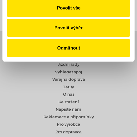
Povolit vše
Zpět
Povolit výběr
Navigace
Odmítnout
Novinky
Jízdní řády
Vyhledat spoj
Veřejná doprava
Tarify
O nás
Ke stažení
Napište nám
Reklamace a připomínky
Pro výrobce
Pro dopravce