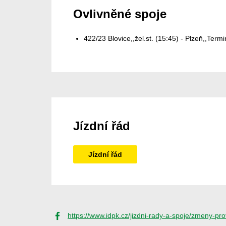
Ovlivněné spoje
422/23 Blovice,,žel.st. (15:45) - Plzeň,,Term
Jízdní řád
Jízdní řád
https://www.idpk.cz/jizdni-rady-a-spoje/zmeny-