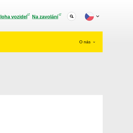
loha vozidel
Na zavolání
O nás