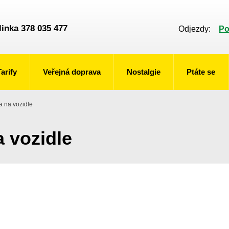
linka 378 035 477
Odjezdy:
Po
Tarify
Veřejná doprava
Nostalgie
Ptáte se
a na vozidle
 vozidle