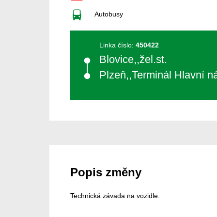
Autobusy
Linka číslo:
450422
Blovice,,žel.st.
Plzeň,,Terminál Hlavní n
Popis změny
Technická závada na vozidle.