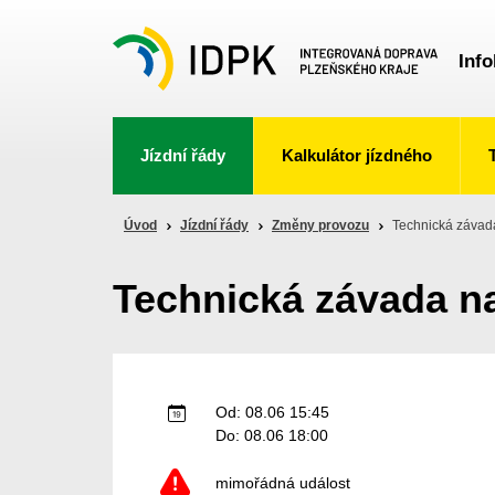
Info
Jízdní řády
Kalkulátor jízdného
Úvod
Jízdní řády
Změny provozu
Technická závad
Technická závada na
Od: 08.06 15:45
Do: 08.06 18:00
mimořádná událost