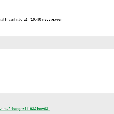
inál Hlavní nádraží (16:48)
nevypraven
provozu/?change=11193&line=631