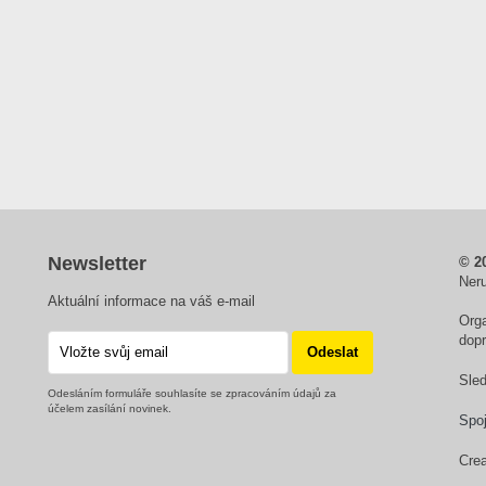
Newsletter
© 2
Ner
Aktuální informace na váš e-mail
Orga
dop
Sle
Odesláním formuláře souhlasíte se zpracováním údajů za
účelem zasílání novinek.
Spo
Cre