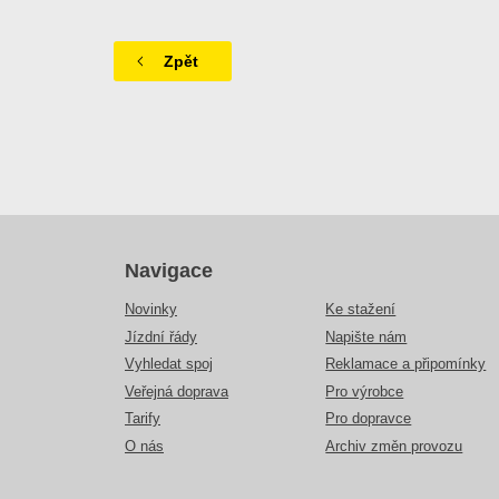
Zpět
Navigace
Novinky
Ke stažení
Jízdní řády
Napište nám
Vyhledat spoj
Reklamace a připomínky
Veřejná doprava
Pro výrobce
Tarify
Pro dopravce
O nás
Archiv změn provozu