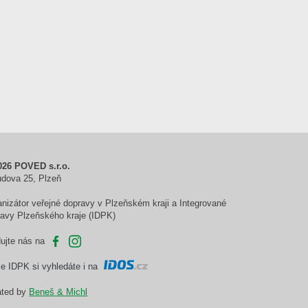
026 POVED s.r.o.
udova 25, Plzeň
nizátor veřejné dopravy v Plzeňském kraji a Integrované
ravy Plzeňského kraje (IDPK)
dujte nás na
je IDPK si vyhledáte i na
ated by
Beneš & Michl