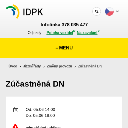
Infolinka 378 035 477
Odjezdy:
Poloha vozidel
Na zavolání
≡ MENU
Úvod
Jízdní řády
Změny provozu
Zúčastněná DN
Zúčastněná DN
Od: 05.06 14:00
Do: 05.06 18:00
mimořádná událost