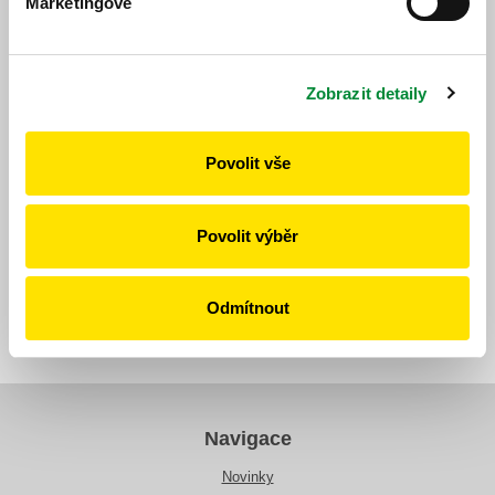
Marketingové
Jízdní řád
Zobrazit detaily
Povolit vše
https://www.idpk.cz/jizdni-rady-a-spoje/zmeny-provozu/?
change=11190&line=612
Publikováno dne: 5. 6. 2026
Povolit výběr
Zpět
Odmítnout
Navigace
Novinky