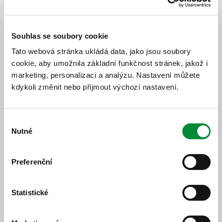
Ovlivněné spoje
Souhlas se soubory cookie
977/18 Kašperské Hory (14:05) - Strašín (14:21)
opožděn o cca 70 minut.
Tato webová stránka ukládá data, jako jsou soubory
977/13 Strašín (14:22) - Kašperské Hory (14:39)
cookie, aby umožnila základní funkčnost stránek, jakož i
opožděn o cca 70 minut.
marketing, personalizaci a analýzu. Nastavení můžete
978/5 Kašperské Hory (14:45) - Kašperské
Hory,Tuškov (14:53) odřeknut bez náhrady.
kdykoli změnit nebo přijmout výchozí nastavení.
978/8 Kašperské Hory,Tuškov (14:57) - Kašperské
Hory (15:03) odřeknut bez náhrady.
977/22 Kašpeské Hory (15:35) - Sušice,žel.st. (16:39)
Výběr
opožděn o cca 10 minut.
Nutné
souhlasu
Preferenční
Statistické
Jízdní řád