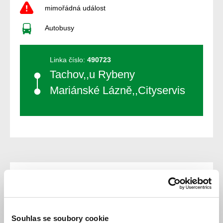
mimořádná událost
Autobusy
Linka číslo:
490723
Tachov,,u Rybeny
Mariánské Lázně,,Cityservis
Popis změny
Z důvodu cizí dopravní nehody dochází ke zpoždění:
Souhlas se soubory cookie