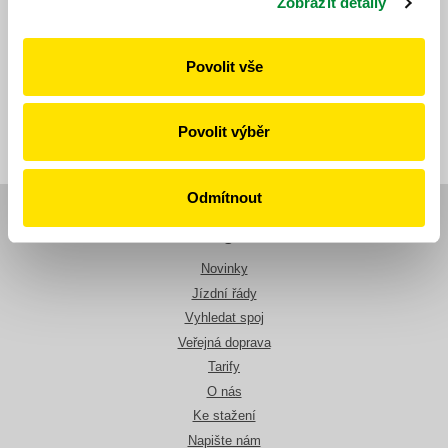
Zobrazit detaily
change=11187&line=718
Publikováno dne: 5. 6. 2026
Povolit vše
Zpět
Povolit výběr
Odmítnout
Navigace
Novinky
Jízdní řády
Vyhledat spoj
Veřejná doprava
Tarify
O nás
Ke stažení
Napište nám