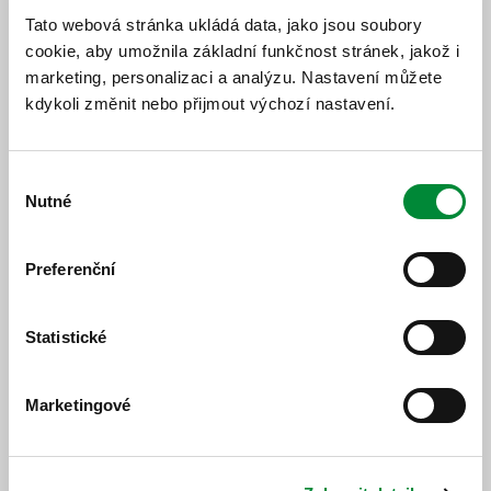
Tato webová stránka ukládá data, jako jsou soubory
Ovlivněné spoje
cookie, aby umožnila základní funkčnost stránek, jakož i
marketing, personalizaci a analýzu. Nastavení můžete
723/16 Mariánské Lázně,,aut.st. (09:05) - Tachov,,u
Rybeny (09:49) je opožděn o cca 25 minut.
kdykoli změnit nebo přijmout výchozí nastavení.
Výběr
Nutné
souhlasu
Jízdní řád
Preferenční
Jízdní řád
Statistické
Marketingové
https://www.idpk.cz/jizdni-rady-a-spoje/zmeny-provozu/?