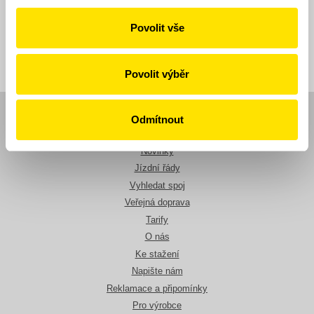
Povolit vše
Zpět
Povolit výběr
Odmítnout
Navigace
Novinky
Jízdní řády
Vyhledat spoj
Veřejná doprava
Tarify
O nás
Ke stažení
Napište nám
Reklamace a připomínky
Pro výrobce