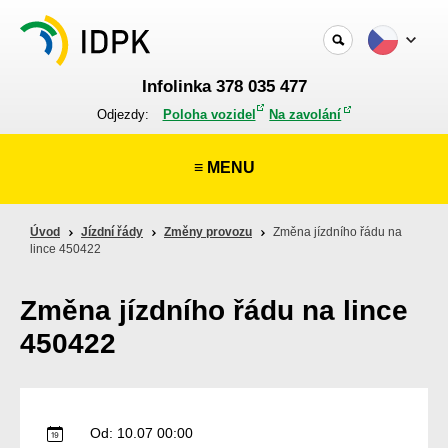
Infolinka 378 035 477
Odjezdy:
Poloha vozidel
Na zavolání
≡ MENU
Úvod
Jízdní řády
Změny provozu
Změna jízdního řádu na
lince 450422
Změna jízdního řádu na lince
450422
Od: 10.07 00:00