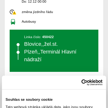
Do: 12.12 00:00
změna jízdního řádu
Autobusy
Linka číslo:
450422
Blovice,,žel.st.
Plzeň,,Terminál Hlavní
nádraží
Souhlas se soubory cookie
Jízdní řád
Tato webová stránka ukládá data, jako jsou soubory