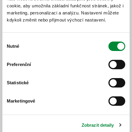
cookie, aby umožnila základní funkčnost stránek, jakož i
Jízdní řád
Změnový jízdní řád
marketing, personalizaci a analýzu. Nastavení můžete
kdykoli změnit nebo přijmout výchozí nastavení.
Výběr
Nutné
souhlasu
Popis změny
Preferenční
Od 10. 07. 2026 bude platit nový jízdní řád.
Statistické
Marketingové
https://www.idpk.cz/jizdni-rady-a-spoje/zmeny-provozu/?
change=11170&line=631
Zobrazit detaily
Publikováno dne: 5. 6. 2026