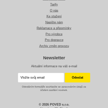
Tarify
O nás
Ke stažení
Napište nám
Reklamace a připomínky
Pro výrobce
Pro dopravce
Archiv změn provozu
Newsletter
Aktuální informace na váš e-mail
Odesláním formuláře souhlasíte se zpracováním údajů za
účelem zasílání novinek.
© 2026 POVED s.r.o.