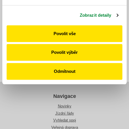
Zobrazit detaily
https://www.idpk.cz/jizdni-rady-a-spoje/zmeny-provozu/?
change=10946&line=632
Povolit vše
Publikováno dne: 2. 6. 2026
Povolit výběr
Zpět
Odmítnout
Navigace
Novinky
Jízdní řády
Vyhledat spoj
Veřejná doprava