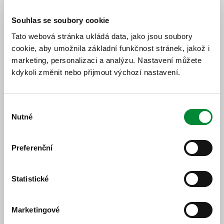
Ovlivněné spoje
Souhlas se soubory cookie
572/1 Přeštice,,žel.st. (05:45) - Ptenín (06:10) je
Tato webová stránka ukládá data, jako jsou soubory
mimořádně ukončen v zastávce Merklín, Kloušov,
cookie, aby umožnila základní funkčnost stránek, jakož i
rozc. Ve zbylém úseku trase je odřeknut.
marketing, personalizaci a analýzu. Nastavení můžete
572/2 Ptenín (06:10) - Přeštice,,žel.st. (06:39)
kdykoli změnit nebo přijmout výchozí nastavení.
odřeknut. Cestující využijí následující spoj 572/8.
431/6 Přeštice,žel.st. (6:55) - Dolní Lukavice (7:02)
bude o cca 10 minut opožděn.
Výběr
Nutné
souhlasu
Preferenční
Jízdní řád
Statistické
Jízdní řád
Marketingové