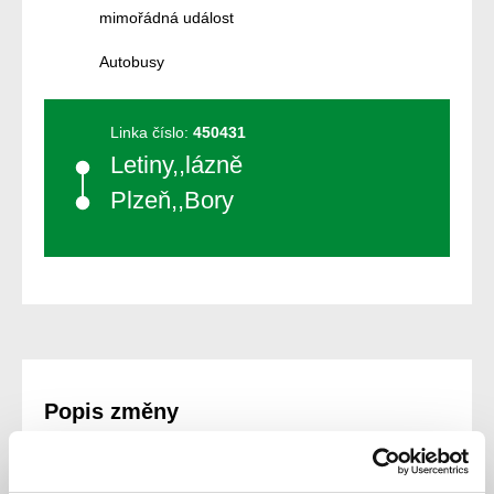
mimořádná událost
Autobusy
Linka číslo:
450431
Letiny,,lázně
Plzeň,,Bory
Popis změny
Zúčastněná dopravní nehoda bez zranění.