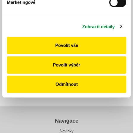
Marketingové
Jízdní řád
Zobrazit detaily
Povolit vše
https://www.idpk.cz/jizdni-rady-a-spoje/zmeny-provozu/?
change=10943&line=6
Publikováno dne: 1. 6. 2026
Povolit výběr
Zpět
Odmítnout
Navigace
Novinky