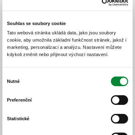
Příčina mimořádnosti: dopravní závada.
Dopravní
závada u vlaku jiného dopravce ve stanici
Klatovy. Probíhá vyšetřování mimořádné události a
oprava poškozených výhybek.
Souhlas se soubory cookie
Tato webová stránka ukládá data, jako jsou soubory
Ovlivněné spoje
cookie, aby umožnila základní funkčnost stránek, jakož i
marketing, personalizaci a analýzu. Nastavení můžete
R16 / R 776 „Berounka“ Praha hl.n. (06:05) - Železná
kdykoli změnit nebo přijmout výchozí nastavení.
Ruda-Alžbětín (09:41) je v úseku Klatovy - Janovice
nad Úhlavou nahrazen autobusy.
P24 / Os 7545 Železná Ruda-Alžbětín (08:16) -
Klatovy (09:11) je v úseku Janovice nad Úhlavou -
Výběr
Klatovy nahrazen autobusy.
Nutné
souhlasu
Preferenční
Statistické
Jízdní řád