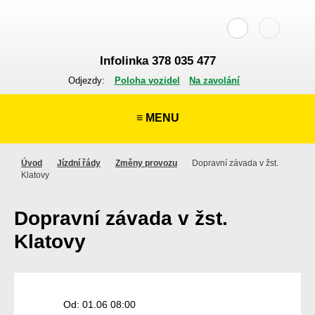
Infolinka 378 035 477
Odjezdy:
Poloha vozidel
Na zavolání
≡ MENU
Úvod
Jízdní řády
Změny provozu
Dopravní závada v žst.
Klatovy
Dopravní závada v žst.
Klatovy
Od: 01.06 08:00