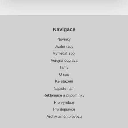
Navigace
Novinky
Jízdní řády
Vyhledat spoj
Veřejná doprava
Tarify
O nás
Ke stažení
Napište nám
Reklamace a připomínky
Pro výrobce
Pro dopravce
Archiv změn provozu