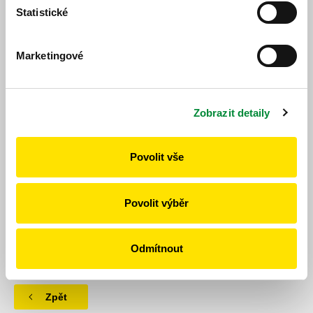
Statistické
Marketingové
Jízdní řád
Zobrazit detaily
Jízdní řád
Povolit vše
Povolit výběr
https://www.idpk.cz/jizdni-rady-a-spoje/zmeny-provozu/?
change=10895&line=850
Publikováno dne: 27. 5. 2026
Odmítnout
Zpět