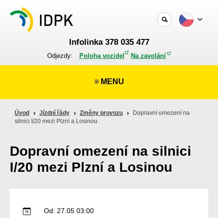
Infolinka 378 035 477
Odjezdy:
Poloha vozidel
Na zavolání
≡ MENU
Úvod
Jízdní řády
Změny provozu
Dopravní omezení na
silnici I/20 mezi Plzní a Losinou
Dopravní omezení na silnici
I/20 mezi Plzní a Losinou
Od: 27.05 03:00