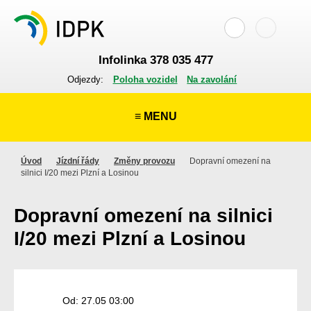
Infolinka 378 035 477
Odjezdy:
Poloha vozidel
Na zavolání
≡ MENU
Úvod
Jízdní řády
Změny provozu
Dopravní omezení na
silnici I/20 mezi Plzní a Losinou
Dopravní omezení na silnici
I/20 mezi Plzní a Losinou
Od: 27.05 03:00