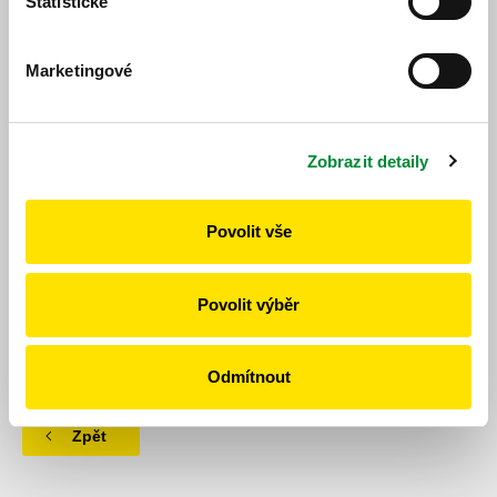
Statistické
Marketingové
Jízdní řád
Jízdní řád
Zobrazit detaily
Povolit vše
Povolit výběr
https://www.idpk.cz/jizdni-rady-a-spoje/zmeny-provozu/?
change=10895&line=626
Publikováno dne: 27. 5. 2026
Odmítnout
Zpět