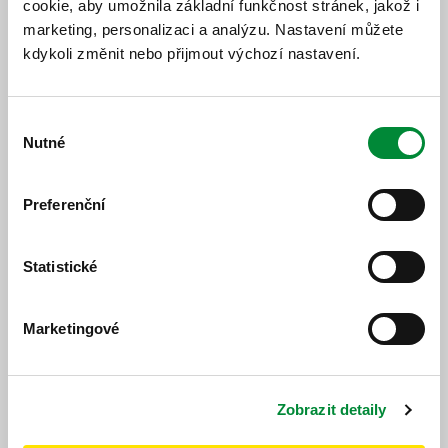
cookie, aby umožnila základní funkčnost stránek, jakož i
Jízdní řád
Změnový jízdní řád
marketing, personalizaci a analýzu. Nastavení můžete
kdykoli změnit nebo přijmout výchozí nastavení.
Výběr
Nutné
souhlasu
Popis změny
Preferenční
Od 01. 08. 2026 bude platit nový jízdní řád.
Statistické
Marketingové
https://www.idpk.cz/jizdni-rady-a-spoje/zmeny-provozu/?
change=10857&line=666
Publikováno dne: 22. 5. 2026
Zobrazit detaily