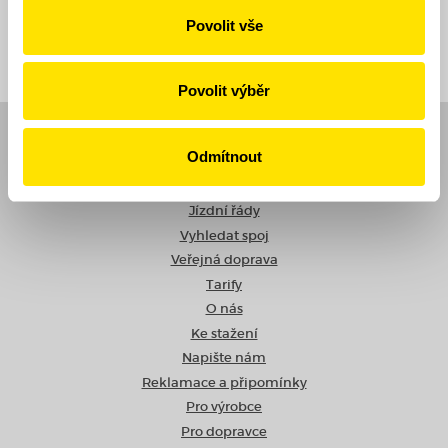
Povolit vše
Zpět
Povolit výběr
Navigace
Odmítnout
Novinky
Jízdní řády
Vyhledat spoj
Veřejná doprava
Tarify
O nás
Ke stažení
Napište nám
Reklamace a připomínky
Pro výrobce
Pro dopravce