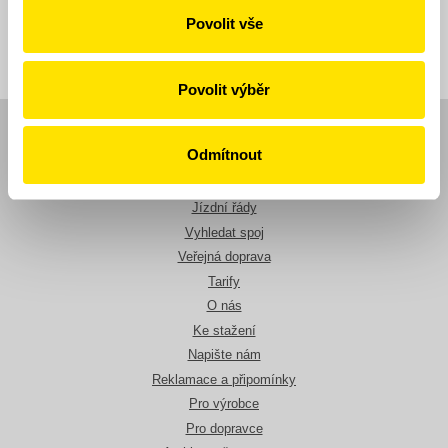
Zpět
Povolit vše
Povolit výběr
Navigace
Odmítnout
Novinky
Jízdní řády
Vyhledat spoj
Veřejná doprava
Tarify
O nás
Ke stažení
Napište nám
Reklamace a připomínky
Pro výrobce
Pro dopravce