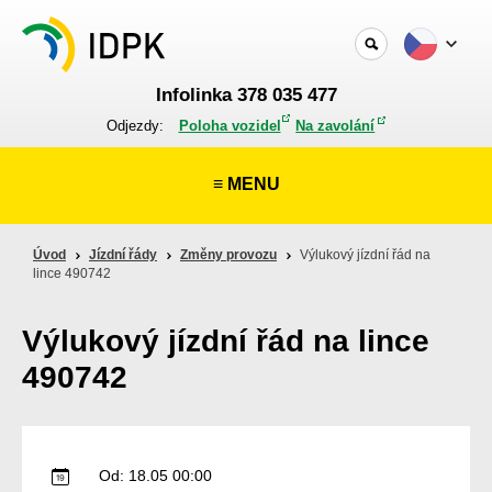
Infolinka 378 035 477
Odjezdy:
Poloha vozidel
Na zavolání
≡ MENU
Úvod
Jízdní řády
Změny provozu
Výlukový jízdní řád na
lince 490742
Výlukový jízdní řád na lince
490742
Od: 18.05 00:00