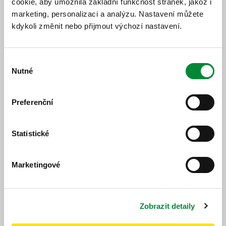
cookie, aby umožnila základní funkčnost stránek, jakož i
Jízdní řád
Změnový jízdní řád
marketing, personalizaci a analýzu. Nastavení můžete
kdykoli změnit nebo přijmout výchozí nastavení.
Výběr
Nutné
souhlasu
Popis změny
Preferenční
Od 18. 05. 2026 bude platit nový výlukový jízdní řád.
Statistické
Marketingové
https://www.idpk.cz/jizdni-rady-a-spoje/zmeny-provozu/?
change=10774&line=728
Publikováno dne: 14. 5. 2026
Zobrazit detaily