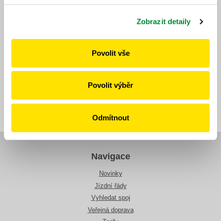
Zobrazit detaily
https://www.idpk.cz/jizdni-rady-a-spoje/zmeny-provozu/?
change=10723&line=573
Povolit vše
Publikováno dne: 7. 5. 2026
Povolit výběr
Zpět
Odmítnout
Navigace
Novinky
Jízdní řády
Vyhledat spoj
Veřejná doprava