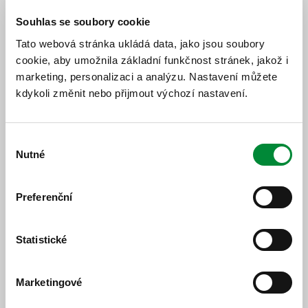
Ovlivněné spoje
Souhlas se soubory cookie
Tato webová stránka ukládá data, jako jsou soubory
922/24 Klatovy,,Terminál-nádraží (17:13) v úseku
cookie, aby umožnila základní funkčnost stránek, jakož i
Mochtín,,u prodejny - Sušice,,nábřeží opožděn o cca
marketing, personalizaci a analýzu. Nastavení můžete
30 minut.
922/23 Sušice,,nábřeží (17:05) - Klatovy,,Terminál-
kdykoli změnit nebo přijmout výchozí nastavení.
nádraží (18:01) v úseku Mochtín,Nový Čestín -
Klatovy,,Terminál-nádraží opožděn o cca 20 minut.
Výběr
Nutné
souhlasu
Preferenční
Jízdní řád
Statistické
Jízdní řád
Marketingové