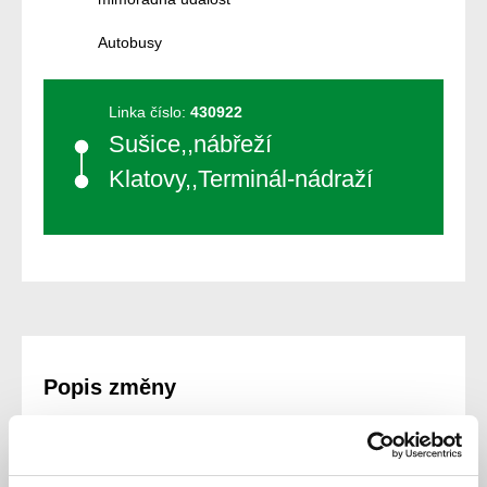
Autobusy
Linka číslo:
430922
Sušice,,nábřeží
Klatovy,,Terminál-nádraží
Popis změny
Z důvodu cizí DN dochází k opoždění níže uvedených
spojů: