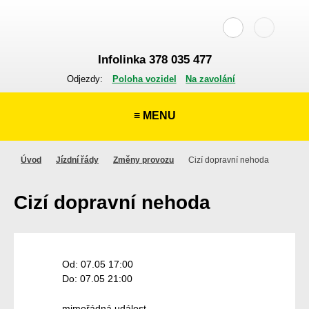
Infolinka 378 035 477
Odjezdy:
Poloha vozidel
Na zavolání
≡ MENU
Úvod
Jízdní řády
Změny provozu
Cizí dopravní nehoda
Cizí dopravní nehoda
Od: 07.05 17:00
Do: 07.05 21:00
mimořádná událost