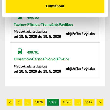
od 18. 5. 2026 do 19. 5. 2026
Odmítnout
490753
Tachov-Přimda-Třemešné,Pavlíkov
Předpokládaná platnost
objížďka / výluka
od 18. 5. 2026 do 19. 5. 2026
490761
Olbramov-Černošín-Svojšín-Bor
Předpokládaná platnost
objížďka / výluka
od 18. 5. 2026 do 19. 5. 2026
<
1
...
1076
1077
1078
...
1112
>