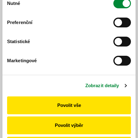
od 16. 5. 2026 do 12. 12.
změna jízdního
Nutné
souhlasu
2026
řádu
Preferenční
490722
Tachov-Bor-Stříbro-Plzeň
Statistické
Předpokládaná platnost
objížďka / výluka
od 18. 5. 2026 do 19. 5. 2026
Marketingové
490742
Planá-Bor
Zobrazit detaily
Předpokládaná platnost
objížďka / výluka
od 18. 5. 2026 do 19. 5. 2026
Povolit vše
490748
Přimda-Bělá nad Radbuzou-Tachov
Povolit výběr
Předpokládaná platnost
objížďka / výluka