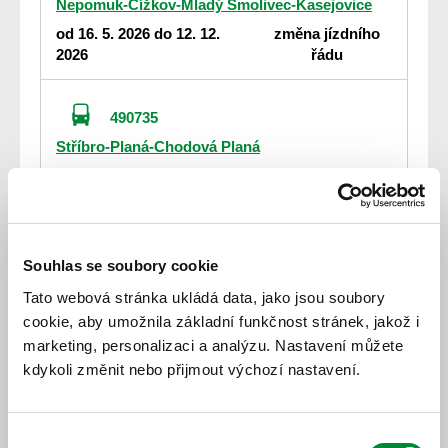
Nepomuk-Čížkov-Mladý Smolivec-Kasejovice
od 16. 5. 2026 do 12. 12.
změna jízdního
2026
řádu
490735
Stříbro-Planá-Chodová Planá
od 16. 5. 2026 do 12. 12.
změna jízdního
2026
řádu
450421
Souhlas se soubory cookie
Přeštice-Předenice-Štěnovice-Plzeň
Tato webová stránka ukládá data, jako jsou soubory
od 16. 5. 2026 do 12. 12.
změna jízdního
cookie, aby umožnila základní funkčnost stránek, jakož i
2026
řádu
marketing, personalizaci a analýzu. Nastavení můžete
kdykoli změnit nebo přijmout výchozí nastavení.
450431
Letiny-Řenče-Dolní Lukavice-Plzeň
Výběr