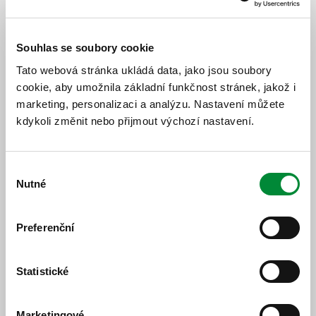
ZRUŠENÍ ZASTÁVKY
Souhlas se soubory cookie
Dojde k dočasnému zrušení zastávky
Tachov,
Tato webová stránka ukládá data, jako jsou soubory
poliklinika
(ve směru od autobusového nádraží,
cookie, aby umožnila základní funkčnost stránek, jakož i
viz Vývěska níže).
marketing, personalizaci a analýzu. Nastavení můžete
Zastávka
Tachov, poliklinika
ve směru na
kdykoli změnit nebo přijmout výchozí nastavení.
autobusové nádraží zůstává v provozu beze
změny.
Lze využít náhradních zastávek:
Výběr
Tachov, aut. nádr.
(cca 440 m)
Nutné
souhlasu
Tachov, U Rybeny
(cca 740 m)
Vývěska:
Preferenční
Statistické
Marketingové