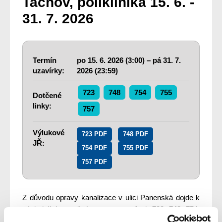
Tachov, poliklinika 15. 6. -
31. 7. 2026
Termín
po
15. 6. 2026 (3:00) –
pá
31. 7.
uzavírky:
2026 (23:59)
723
748
754
755
Dotčené
linky:
757
Výlukové
723 PDF
748 PDF
JŘ:
754 PDF
755 PDF
757 PDF
Z důvodu opravy kanalizace v ulici Panenská dojde k
následujícím změnám v provozu linek
723
,
748
,
754
,
755
a
757
: