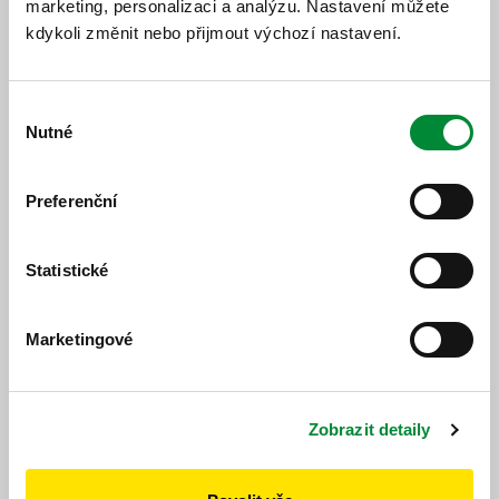
S platností od 17. 9. 2016 bude obnoven na lince č. 24
marketing, personalizaci a analýzu. Nastavení můžete
plný provoz v pracovní dny v souvislosti s obnovením
kdykoli změnit nebo přijmout výchozí nastavení.
výuky na Západočeské univerzitě. V rámci této změny
bude posílen provoz linky č. 24 v ús...
Uzavírka Nynice – Planá 8.9. –
Výběr
Nutné
31.10.2016
souhlasu
6. 9. 2016
Preferenční
Z důvodu uzavírky mezi Nynicemi a Planou jezdí spoje
na lince 440020 dle výlukového jízdního řádu. Kromě
změny časových poloh vynechávají spoje 5 a 17 zcela
Planou a Nynice a jedou přes Chotinou. ...
Statistické
Doprava na "Plzeňské ohýnky" a
"Slunce ve skle"
Marketingové
30. 8. 2016
V pátek 16. 9. a v sobotu 17. 9. 2016 zajistí PMDP, a.s.
posilovou dopravu na kulturní akci „Plzeňské ohýnky“
Zobrazit detaily
u borské přehrady V sobotu 17. 9. 2016 zajistí PMDP,
a.s. posilovou dopravu na kul...