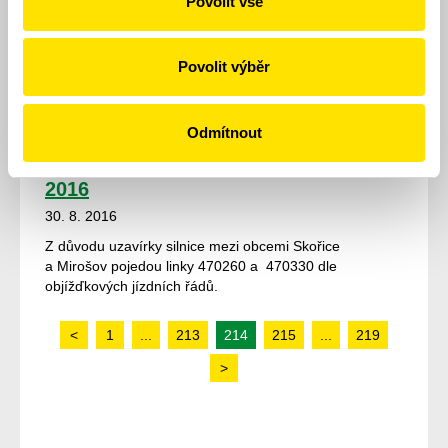
Povolit vše
Obsluha zastávky "K Plzenci" linkou
č. 32
30. 8. 2016
Povolit výběr
Od 11. 9. 2016 budou všechny spoje linky č. 32 nově
obsluhovat zastávku „K Plzenci“ ve směru na Bory.
http://www.pmdp.cz
Odmítnout
Uzavírka Skořice – Mirošov 5. – 31. 8.
2016
30. 8. 2016
Z důvodu uzavírky silnice mezi obcemi Skořice
a Mirošov pojedou linky 470260 a 470330 dle
objížďkových jízdních řádů.
<
1
...
213
214
215
...
219
>