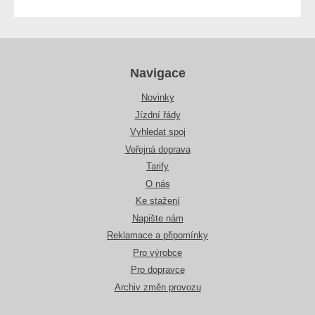
Navigace
Novinky
Jízdní řády
Vyhledat spoj
Veřejná doprava
Tarify
O nás
Ke stažení
Napište nám
Reklamace a připomínky
Pro výrobce
Pro dopravce
Archiv změn provozu