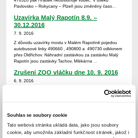
470320 pak Hrádek neobsluhuje vůbec. V úseku
Pavlovsko – Rokycany – Plzeň jsou změněny časo...
Uzavírka Malý Rapotín 8.9. –
30.12.2016
7. 9. 2016
Z důvodu uzavírky mostu v Malém Rapotíně pojedou
autobusové linky 490660 , 490800 a 490730 odklonem
přes Oldřichov. Náhradní zastávkou za zastávku Malý
Rapotín jsou zastávky Tachov, Mlékárna ...
Zrušení ZOO vláčku dne 10. 9. 2016
6. 9. 2016
Z důvodu pořádaní hudebního festivalu v lochotínském
amfiteátru, nebude po celý dne 10. 9. 2016 provozován
ZOO vláček. http://www.pmdp.cz
Obnovení plného provozu linky č. 24
Souhlas se soubory cookie
od 17. 9. 2016
Tato webová stránka ukládá data, jako jsou soubory
6. 9. 2016
cookie, aby umožnila základní funkčnost stránek, jakož i