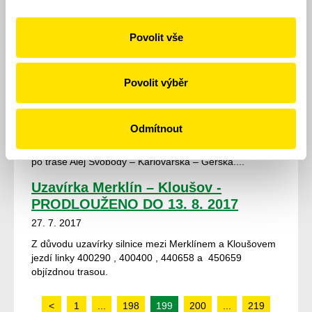
10. 8. 2017 do cca září 2017 (příp. do ukončení
stavebních prací) k přeložení výstupní zastávky „Na
Povolit vše
Dlouhých“ . Výstupní zastávka bude pro...
Uzavírka Plzeň Studentská, 30. 7. –
30. 9. 2017
Povolit výběr
28. 7. 2017
Z důvodu uzavírky části Studentské ulice pojedou
Odmítnout
autobusy linek 440070, 460030, 460040, 460050 a
460101, jež zajíždějí do zastávky Nemocnice Lochotín,
po trase Alej Svobody – Karlovarská – Gerská....
Uzavírka Merklín – Kloušov -
PRODLOUŽENO DO 13. 8. 2017
27. 7. 2017
Z důvodu uzavírky silnice mezi Merklínem a Kloušovem
jezdí linky 400290 , 400400 , 440658 a 450659
objízdnou trasou.
<
1
...
198
199
200
...
219