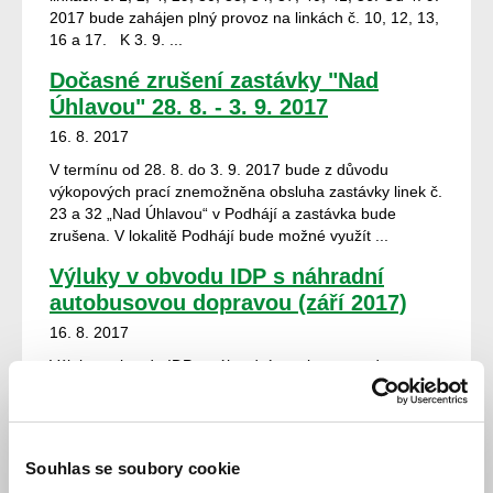
2017 bude zahájen plný provoz na linkách č. 10, 12, 13,
16 a 17. K 3. 9. ...
Dočasné zrušení zastávky "Nad
Úhlavou" 28. 8. - 3. 9. 2017
16. 8. 2017
V termínu od 28. 8. do 3. 9. 2017 bude z důvodu
výkopových prací znemožněna obsluha zastávky linek č.
23 a 32 „Nad Úhlavou“ v Podhájí a zastávka bude
zrušena. V lokalitě Podhájí bude možné využít ...
Výluky v obvodu IDP s náhradní
autobusovou dopravou (září 2017)
16. 8. 2017
Výluky v obvodu IDP s náhradní autobusovou dopravou
Starý Plzenec – Nezvěstice ve dnech 11. a 12. 9. 2017
v době 8:00 až 14:00 hodin Starý Plzenec – Plzeň-
Koterov dne 13. 9. 2017 v době...
Souhlas se soubory cookie
Obnovení provozu linky č. 12 do