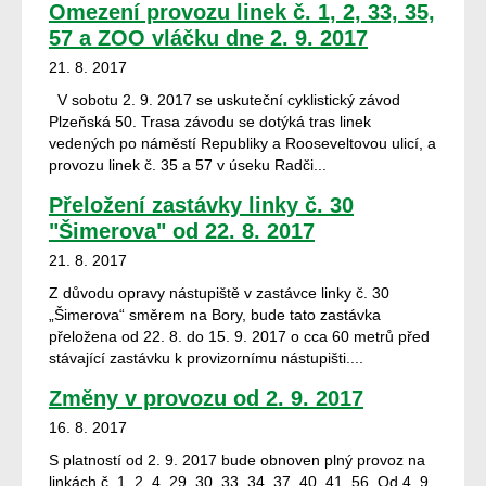
Omezení provozu linek č. 1, 2, 33, 35,
57 a ZOO vláčku dne 2. 9. 2017
21. 8. 2017
V sobotu 2. 9. 2017 se uskuteční cyklistický závod
Plzeňská 50. Trasa závodu se dotýká tras linek
vedených po náměstí Republiky a Rooseveltovou ulicí, a
provozu linek č. 35 a 57 v úseku Radči...
Přeložení zastávky linky č. 30
"Šimerova" od 22. 8. 2017
21. 8. 2017
Z důvodu opravy nástupiště v zastávce linky č. 30
„Šimerova“ směrem na Bory, bude tato zastávka
přeložena od 22. 8. do 15. 9. 2017 o cca 60 metrů před
stávající zastávku k provizornímu nástupišti....
Změny v provozu od 2. 9. 2017
16. 8. 2017
S platností od 2. 9. 2017 bude obnoven plný provoz na
linkách č. 1, 2, 4, 29, 30, 33, 34, 37, 40, 41, 56. Od 4. 9.