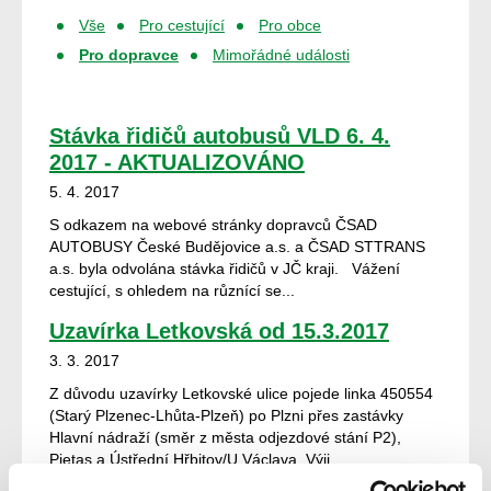
Vše
Pro cestující
Pro obce
Pro dopravce
Mimořádné události
Stávka řidičů autobusů VLD 6. 4.
2017 - AKTUALIZOVÁNO
5. 4. 2017
S odkazem na webové stránky dopravců ČSAD
AUTOBUSY České Budějovice a.s. a ČSAD STTRANS
a.s. byla odvolána stávka řidičů v JČ kraji. Vážení
cestující, s ohledem na různící se...
Uzavírka Letkovská od 15.3.2017
3. 3. 2017
Z důvodu uzavírky Letkovské ulice pojede linka 450554
(Starý Plzenec-Lhůta-Plzeň) po Plzni přes zastávky
Hlavní nádraží (směr z města odjezdové stání P2),
Pietas a Ústřední Hřbitov/U Václava. Výji...