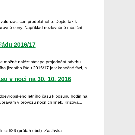
valorizaci cen předplatného. Dojde tak k
 úrovně ceny. Například nezlevněné měsíční
řádu 2016/17
je možné nalézt stav po projednání návrhu
ho jízdního řádu 2016/17 je v konečné fázi, n...
u v noci na 30. 10. 2016
tředoevropského letního času k posunu hodin na
pravám v provozu nočních linek. Křižová...
nici I/26 (průtah obcí). Zastávka