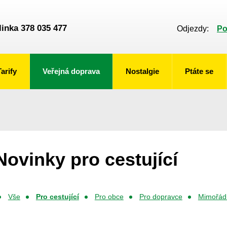
linka 378 035 477
Odjezdy:
Po
Tarify
Veřejná doprava
Nostalgie
Ptáte se
Novinky pro cestující
Vše
Pro cestující
Pro obce
Pro dopravce
Mimořádn