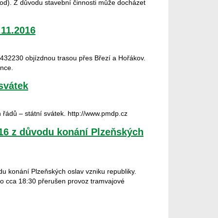
tod). Z důvodu stavební činnosti může docházet
.11.2016
a 432230 objízdnou trasou přes Březí a Hořákov.
ince.
svátek
 řádů – státní svátek. http://www.pmdp.cz
16 z důvodu konání Plzeňských
 konání Plzeňských oslav vzniku republiky.
o cca 18:30 přerušen provoz tramvajové