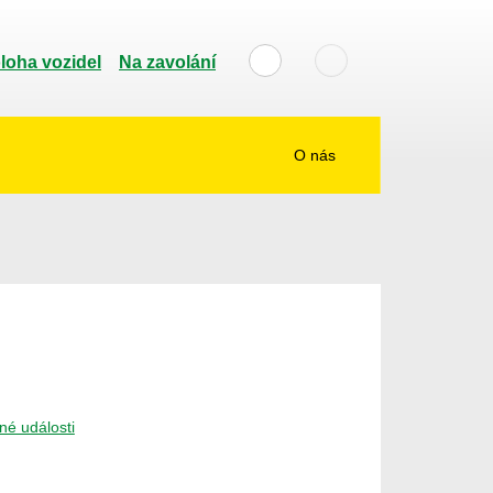
loha vozidel
Na zavolání
O nás
é události