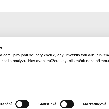
ie
Newsletter
© 2
á data, jako jsou soubory cookie, aby umožnila základní funkčno
Ner
alizaci a analýzu. Nastavení můžete kdykoli změnit nebo přijmou
Aktuální informace na váš e-mail
Orga
dop
Sle
Odesláním formuláře souhlasíte se zpracováním údajů za
účelem zasílání novinek.
Spo
Cre
erenční
Statistické
Marketingové