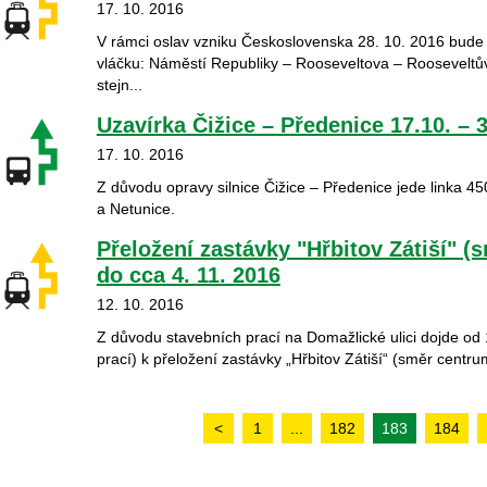
17. 10. 2016
V rámci oslav vzniku Československa 28. 10. 2016 bude
vláčku: Náměstí Republiky – Rooseveltova – Rooseveltů
stejn...
Uzavírka Čižice – Předenice 17.10. – 
17. 10. 2016
Z důvodu opravy silnice Čižice – Předenice jede linka 4
a Netunice.
Přeložení zastávky "Hřbitov Zátiší" (
do cca 4. 11. 2016
12. 10. 2016
Z důvodu stavebních prací na Domažlické ulici dojde od 
prací) k přeložení zastávky „Hřbitov Zátiší“ (směr centrum
<
1
...
182
183
184