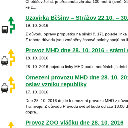
Chotěšov,žel.st. je přesunuta zhruba 100 metrů (směr S
ke z...
Uzavírka Běšiny – Strážov 22.10. – 30
19. 10. 2016
Z důvodu opravy propustku na silnici č. 171 pojede link
Z tohoto důvodu jsou změněny časové polohy spojů na l
Provoz MHD dne 28. 10. 2016 - státní 
18. 10. 2016
28. 10. 2016 pojedou linky MHD podle nedělních jízdních
Omezení provozu MHD dne 28. 10. 20
oslav vzniku republiky
17. 10. 2016
Dne 28. 10. 2016 dojde k omezení provozu MHD z důvodu
Tramvaje: Z důvodu Průvodu světel bude od cca 18:00 d
dopra...
Provoz ZOO vláčku dne 28. 10. 2016