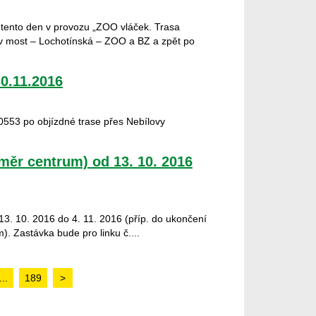
 tento den v provozu „ZOO vláček. Trasa
v most – Lochotínská – ZOO a BZ a zpět po
30.11.2016
50553 po objízdné trase přes Nebílovy
směr centrum) od 13. 10. 2016
13. 10. 2016 do 4. 11. 2016 (příp. do ukončení
). Zastávka bude pro linku č....
...
189
>