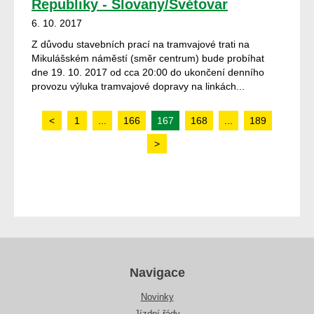
Republiky - Slovany/Světovar
6. 10. 2017
Z důvodu stavebních prací na tramvajové trati na
Mikulášském náměstí (směr centrum) bude probíhat
dne 19. 10. 2017 od cca 20:00 do ukončení denního
provozu výluka tramvajové dopravy na linkách...
<
1
...
166
167
168
...
189
>
Navigace
Novinky
Jízdní řády