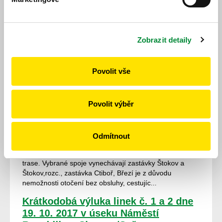
N11 – N13 nové zastávkové jízdní řády. Rozsah provozu
linek se nemění. www.pmdp.cz
Uzavírka Soběkury 10. 10. – 5. 11.
Zobrazit detaily
2017
9. 10. 2017
Povolit vše
Z důvodu uzavírky silnice v Soběkurech jezdí linky
450651 a 450660 dle objížďkových jízdních řádů.
Autobusová zastávka v Soběkurech je zároveň
Povolit výběr
posunuta do ulice k Merklínu.
Uzavírka Štokov 9. 10. – 12. 11. 2017
Odmítnout
6. 10. 2017
Z důvodu opravy silnice jede linka 490780 po objízdné
trase. Vybrané spoje vynechávají zastávky Štokov a
Štokov,rozc., zastávka Ctiboř, Březí je z důvodu
nemožnosti otočení bez obsluhy, cestujíc...
Krátkodobá výluka linek č. 1 a 2 dne
19. 10. 2017 v úseku Náměstí