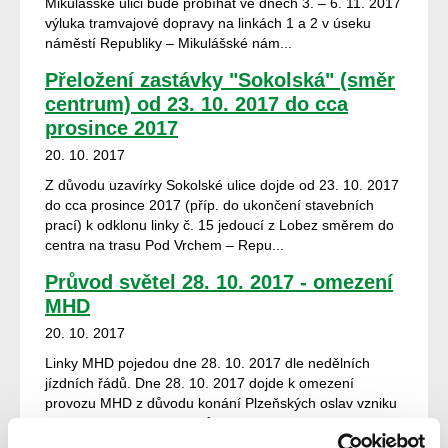
Mikulášské ulici bude probíhat ve dnech 3. – 6. 11. 2017
výluka tramvajové dopravy na linkách 1 a 2 v úseku
náměstí Republiky – Mikulášské nám...
Přeložení zastávky "Sokolská" (směr
centrum) od 23. 10. 2017 do cca
prosince 2017
20. 10. 2017
Z důvodu uzavírky Sokolské ulice dojde od 23. 10. 2017
do cca prosince 2017 (příp. do ukončení stavebních
prací) k odklonu linky č. 15 jedoucí z Lobez směrem do
centra na trasu Pod Vrchem – Repu...
Průvod světel 28. 10. 2017 - omezení
MHD
20. 10. 2017
Linky MHD pojedou dne 28. 10. 2017 dle nedělních
jízdních řádů. Dne 28. 10. 2017 dojde k omezení
provozu MHD z důvodu konání Plzeňských oslav vzniku
republiky. Tramvaje: Z důvodu P...